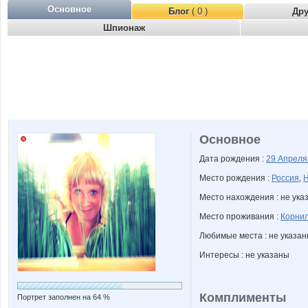
Основное
Блог
( 0 )
Др
Шпионаж
Основное
Дата рождения :
29 Апрел
Место рождения :
Россия
,
Н
Место нахождения : не ука
Место проживания :
Корнил
Любимые места : не указа
Интересы : не указаны
Комплименты
Портрет заполнен на 64 %