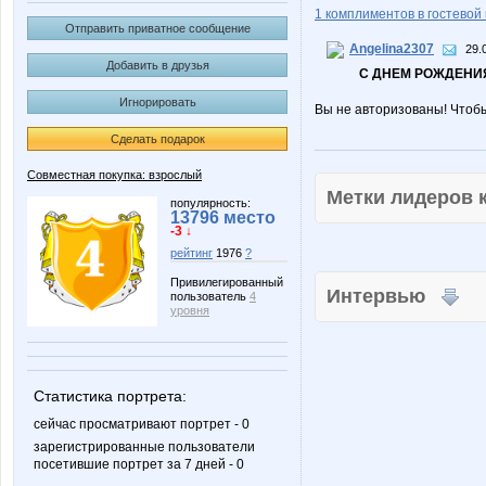
1 комплиментов в гостевой 
Отправить приватное сообщение
Angelina2307
29.
Добавить в друзья
С ДНЕМ РОЖДЕНИЯ
Игнорировать
Вы не авторизованы! Чтоб
Сделать подарок
Совместная покупка: взрослый
Метки лидеров
популярность:
13796 место
-3 ↓
рейтинг
1976
?
Привилегированный
Интервью
пользователь
4
уровня
Статистика портрета:
сейчас просматривают портрет - 0
зарегистрированные пользователи
посетившие портрет за 7 дней - 0